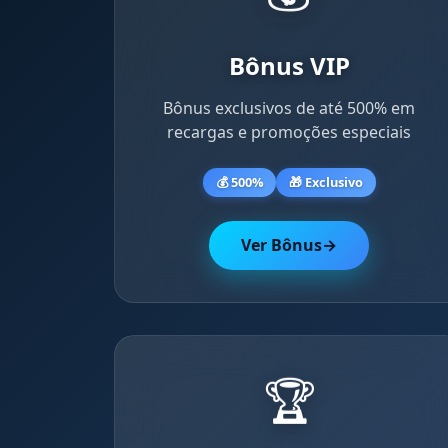
Bônus VIP
Bônus exclusivos de até 500% em
recargas e promoções especiais
💰 500%
🎁 Exclusivo
Ver Bônus
→
🏆