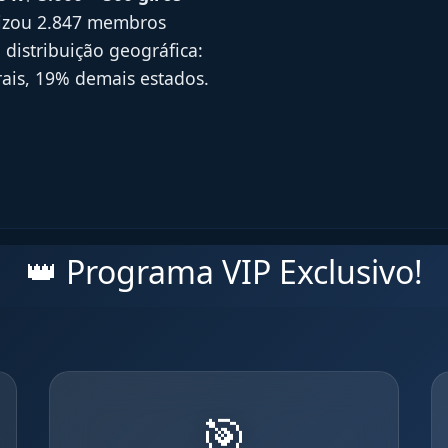
lizou 2.847 membros
distribuição geográfica:
ais, 19% demais estados.
👑 Programa VIP Exclusivo!
🎯