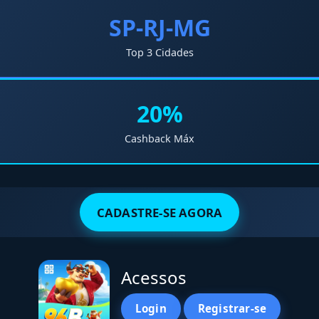
SP-RJ-MG
Top 3 Cidades
20%
Cashback Máx
CADASTRE-SE AGORA
Acessos
Login
Registrar-se