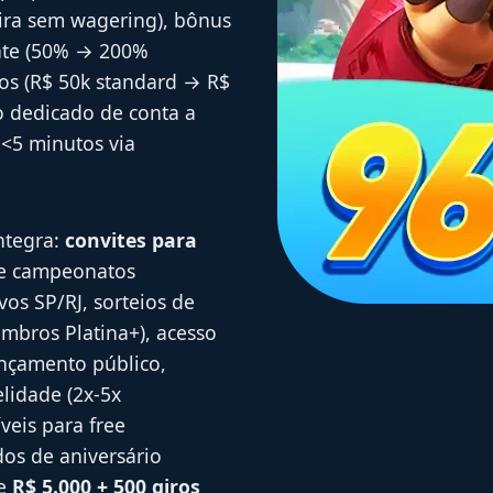
ira sem wagering), bônus
nte (50% → 200%
ados (R$ 50k standard → R$
o dedicado de conta a
 <5 minutos via
ntegra:
convites para
de campeonatos
vos SP/RJ, sorteios de
embros Platina+), acesso
ançamento público,
lidade (2x-5x
veis para free
dos de aniversário
te
R$ 5.000 + 500 giros