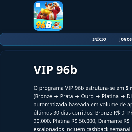
INÍCIO
JOGOS
VIP 96b
O programa VIP 96b estrutura-se em
5 
(Bronze → Prata → Ouro → Platina → D
automatizada baseada em volume de a
últimos 30 dias corridos: Bronze R$ 0, P
20.000, Platina R$ 50.000, Diamante R$ 
escalonados incluem cashback semanal