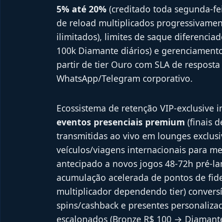
5% até 20%
(creditado toda segunda-fe
de reload multiplicados progressivame
ilimitados), limites de saque diferenci
100k Diamante diários) e gerenciament
partir de tier Ouro com SLA de resposta
WhatsApp/Telegram corporativo.
Ecossistema de retenção VIP-exclusive i
eventos presenciais premium
(finais 
transmitidas ao vivo em lounges exclusi
veículos/viagens internacionais para m
antecipado a novos jogos 48-72h pré-l
acumulação acelerada de pontos de fide
multiplicador dependendo tier) conversí
spins/cashback e presentes personaliza
escalonados (Bronze R$ 100 → Diaman