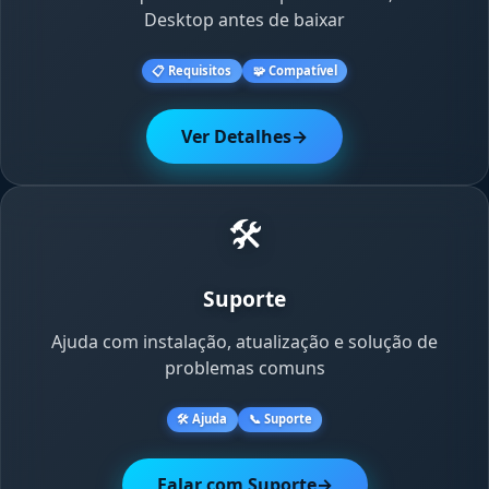
Desktop antes de baixar
📋 Requisitos
🧩 Compatível
Ver Detalhes
→
🛠️
Suporte
Ajuda com instalação, atualização e solução de
problemas comuns
🛠️ Ajuda
📞 Suporte
Falar com Suporte
→