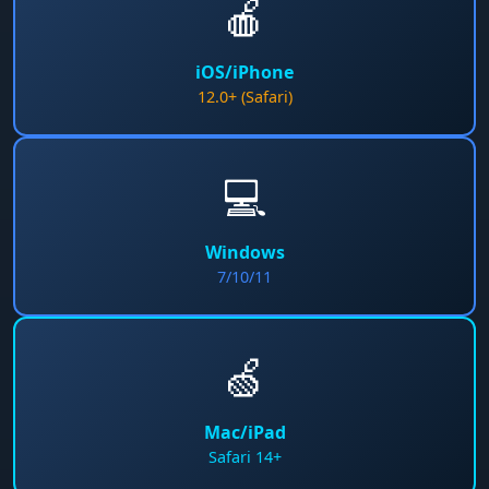
🍎
iOS/iPhone
12.0+ (Safari)
💻
Windows
7/10/11
🍏
Mac/iPad
Safari 14+