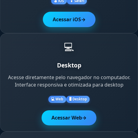
🍎 iOS
📱 Safari
Acessar iOS
→
💻
Desktop
Acesse diretamente pelo navegador no computador.
Interface responsiva e otimizada para desktop
💻 Web
🖥️ Desktop
Acessar Web
→